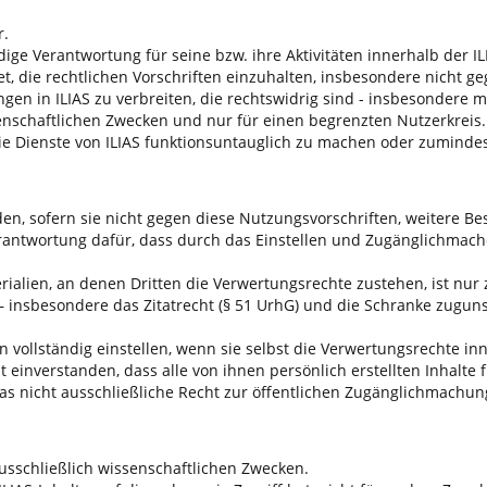
r.
ändige Verantwortung für seine bzw. ihre Aktivitäten innerhalb de
htet, die rechtlichen Vorschriften einzuhalten, insbesondere nich
ngen in ILIAS zu verbreiten, die rechtswidrig sind - insbesondere
enschaftlichen Zwecken und nur für einen begrenzten Nutzerkreis.
d, die Dienste von ILIAS funktionsuntauglich zu machen oder zumin
aden, sofern sie nicht gegen diese Nutzungsvorschriften, weitere
rantwortung dafür, dass durch das Einstellen und Zugänglichmach
rialien, an denen Dritten die Verwertungsrechte zustehen, ist nur z
 insbesondere das Zitatrecht (§ 51 UrhG) und die Schranke zugun
n vollständig einstellen, wenn sie selbst die Verwertungsrechte i
t einverstanden, dass alle von ihnen persönlich erstellten Inhalte
das nicht ausschließliche Recht zur öffentlichen Zugänglichmachu
ausschließlich wissenschaftlichen Zwecken.