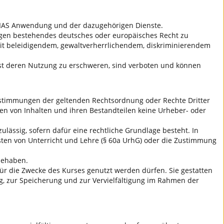
r ILIAS Anwendung und der dazugehörigen Dienste.
t gegen bestehendes deutsches oder europäisches Recht zu
 mit beleidigendem, gewaltverherrlichendem, diskriminierendem
dest deren Nutzung zu erschweren, sind verboten und können
 Bestimmungen der geltenden Rechtsordnung oder Rechte Dritter
en von Inhalten und ihren Bestandteilen keine Urheber- oder
ulässig, sofern dafür eine rechtliche Grundlage besteht. In
sten von Unterricht und Lehre (§ 60a UrhG) oder die Zustimmung
nnehaben.
 für die Zwecke des Kurses genutzt werden dürfen. Sie gestatten
ng, zur Speicherung und zur Vervielfältigung im Rahmen der