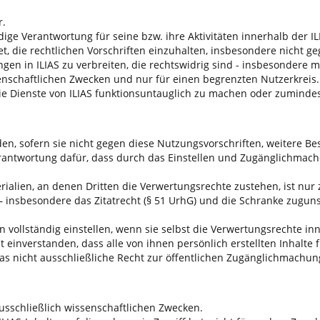
r.
ändige Verantwortung für seine bzw. ihre Aktivitäten innerhalb de
htet, die rechtlichen Vorschriften einzuhalten, insbesondere nich
ngen in ILIAS zu verbreiten, die rechtswidrig sind - insbesondere
enschaftlichen Zwecken und nur für einen begrenzten Nutzerkreis.
d, die Dienste von ILIAS funktionsuntauglich zu machen oder zumin
aden, sofern sie nicht gegen diese Nutzungsvorschriften, weitere
rantwortung dafür, dass durch das Einstellen und Zugänglichmach
rialien, an denen Dritten die Verwertungsrechte zustehen, ist nur z
 insbesondere das Zitatrecht (§ 51 UrhG) und die Schranke zugun
n vollständig einstellen, wenn sie selbst die Verwertungsrechte i
t einverstanden, dass alle von ihnen persönlich erstellten Inhalte
das nicht ausschließliche Recht zur öffentlichen Zugänglichmachu
ausschließlich wissenschaftlichen Zwecken.