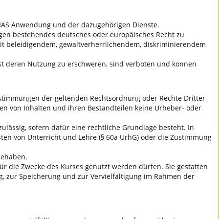
r ILIAS Anwendung und der dazugehörigen Dienste.
t gegen bestehendes deutsches oder europäisches Recht zu
 mit beleidigendem, gewaltverherrlichendem, diskriminierendem
dest deren Nutzung zu erschweren, sind verboten und können
 Bestimmungen der geltenden Rechtsordnung oder Rechte Dritter
en von Inhalten und ihren Bestandteilen keine Urheber- oder
ulässig, sofern dafür eine rechtliche Grundlage besteht. In
sten von Unterricht und Lehre (§ 60a UrhG) oder die Zustimmung
nnehaben.
 für die Zwecke des Kurses genutzt werden dürfen. Sie gestatten
ng, zur Speicherung und zur Vervielfältigung im Rahmen der