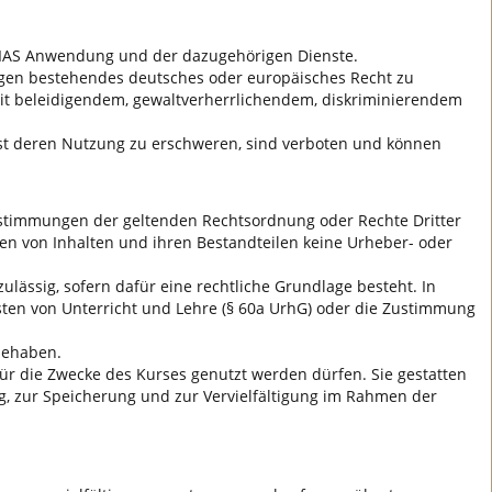
r ILIAS Anwendung und der dazugehörigen Dienste.
t gegen bestehendes deutsches oder europäisches Recht zu
 mit beleidigendem, gewaltverherrlichendem, diskriminierendem
dest deren Nutzung zu erschweren, sind verboten und können
 Bestimmungen der geltenden Rechtsordnung oder Rechte Dritter
en von Inhalten und ihren Bestandteilen keine Urheber- oder
ulässig, sofern dafür eine rechtliche Grundlage besteht. In
sten von Unterricht und Lehre (§ 60a UrhG) oder die Zustimmung
nnehaben.
 für die Zwecke des Kurses genutzt werden dürfen. Sie gestatten
ng, zur Speicherung und zur Vervielfältigung im Rahmen der