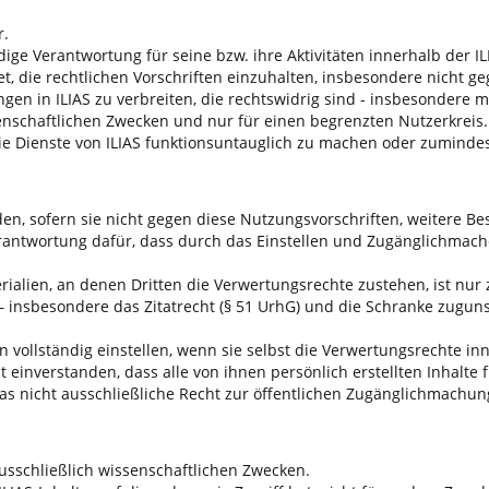
r.
ändige Verantwortung für seine bzw. ihre Aktivitäten innerhalb de
htet, die rechtlichen Vorschriften einzuhalten, insbesondere nich
ngen in ILIAS zu verbreiten, die rechtswidrig sind - insbesondere
enschaftlichen Zwecken und nur für einen begrenzten Nutzerkreis.
d, die Dienste von ILIAS funktionsuntauglich zu machen oder zumin
aden, sofern sie nicht gegen diese Nutzungsvorschriften, weitere
rantwortung dafür, dass durch das Einstellen und Zugänglichmach
rialien, an denen Dritten die Verwertungsrechte zustehen, ist nur z
 insbesondere das Zitatrecht (§ 51 UrhG) und die Schranke zugun
n vollständig einstellen, wenn sie selbst die Verwertungsrechte i
t einverstanden, dass alle von ihnen persönlich erstellten Inhalte
das nicht ausschließliche Recht zur öffentlichen Zugänglichmachu
ausschließlich wissenschaftlichen Zwecken.