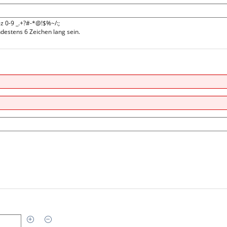
-z 0-9 _.+?#-*@!$%~/:;
estens 6 Zeichen lang sein.