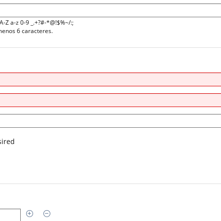
A-Z a-z 0-9 _.+?#-*@!$%~/:;
menos 6 caracteres.
sired