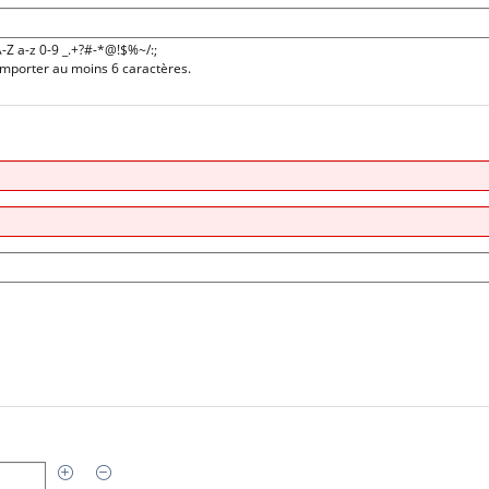
A-Z a-z 0-9 _.+?#-*@!$%~/:;
omporter au moins 6 caractères.