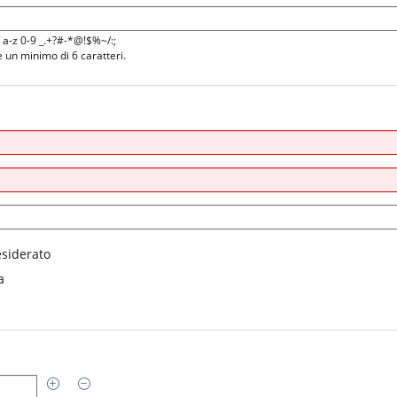
Z a-z 0-9 _.+?#-*@!$%~/:;
un minimo di 6 caratteri.
siderato
a