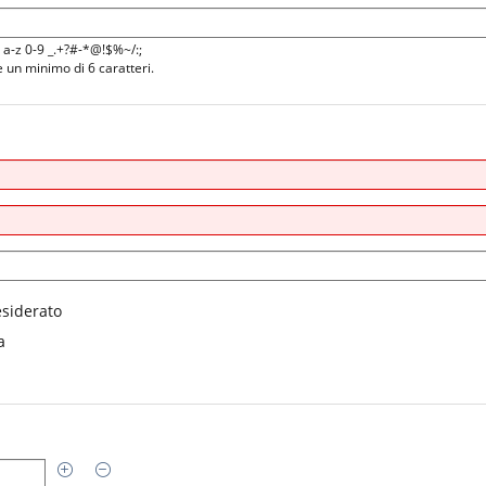
Z a-z 0-9 _.+?#-*@!$%~/:;
un minimo di 6 caratteri.
siderato
a