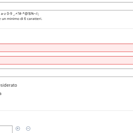
Z a-z 0-9 _.+?#-*@!$%~/:;
un minimo di 6 caratteri.
siderato
a