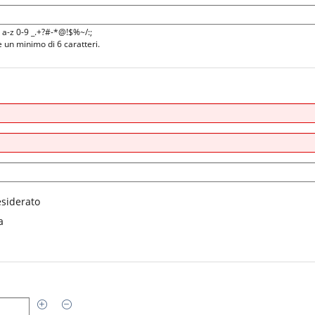
Z a-z 0-9 _.+?#-*@!$%~/:;
un minimo di 6 caratteri.
siderato
a