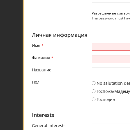
Разрешенные символы: 
The password must have 
Личная информация
Имя
*
Фамилия
*
Название
Пол
No salutation de
Госпожа/Мадему
Господин
Interests
General Interests