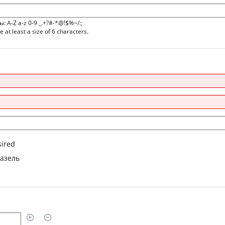
A-Z a-z 0-9 _.+?#-*@!$%~/:;
at least a size of 6 characters.
sired
азель