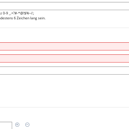
-z 0-9 _.+?#-*@!$%~/:;
estens 6 Zeichen lang sein.