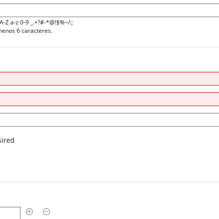
A-Z a-z 0-9 _.+?#-*@!$%~/:;
menos 6 caracteres.
sired