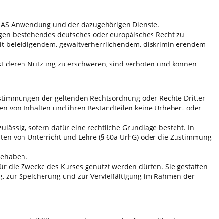
r ILIAS Anwendung und der dazugehörigen Dienste.
t gegen bestehendes deutsches oder europäisches Recht zu
 mit beleidigendem, gewaltverherrlichendem, diskriminierendem
dest deren Nutzung zu erschweren, sind verboten und können
 Bestimmungen der geltenden Rechtsordnung oder Rechte Dritter
en von Inhalten und ihren Bestandteilen keine Urheber- oder
ulässig, sofern dafür eine rechtliche Grundlage besteht. In
sten von Unterricht und Lehre (§ 60a UrhG) oder die Zustimmung
nnehaben.
 für die Zwecke des Kurses genutzt werden dürfen. Sie gestatten
ng, zur Speicherung und zur Vervielfältigung im Rahmen der