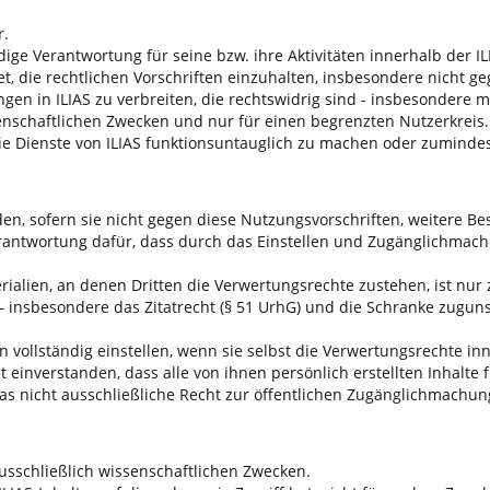
r.
ändige Verantwortung für seine bzw. ihre Aktivitäten innerhalb de
htet, die rechtlichen Vorschriften einzuhalten, insbesondere nich
ngen in ILIAS zu verbreiten, die rechtswidrig sind - insbesondere
enschaftlichen Zwecken und nur für einen begrenzten Nutzerkreis.
d, die Dienste von ILIAS funktionsuntauglich zu machen oder zumin
aden, sofern sie nicht gegen diese Nutzungsvorschriften, weitere
rantwortung dafür, dass durch das Einstellen und Zugänglichmach
rialien, an denen Dritten die Verwertungsrechte zustehen, ist nur z
 insbesondere das Zitatrecht (§ 51 UrhG) und die Schranke zugun
n vollständig einstellen, wenn sie selbst die Verwertungsrechte i
t einverstanden, dass alle von ihnen persönlich erstellten Inhalte
das nicht ausschließliche Recht zur öffentlichen Zugänglichmachu
ausschließlich wissenschaftlichen Zwecken.